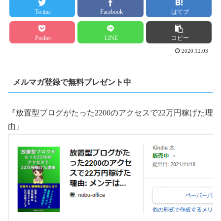
Twitter
Facebook
はてブ
Pocket
LINE
コピー
2020.12.03
メルマガ登録で無料プレゼント中
『放置型ブログがたった2200のアクセスで22万円稼げた理
由』