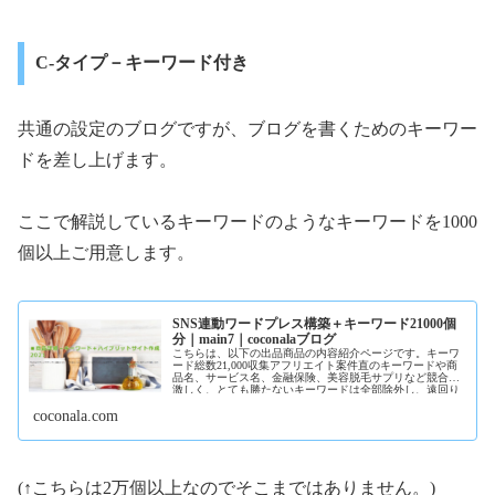
C-タイプ－キーワード付き
共通の設定のブログですが、ブログを書くためのキーワー
ドを差し上げます。
ここで解説しているキーワードのようなキーワードを1000
個以上ご用意します。
SNS連動ワードプレス構築＋キーワード21000個
分｜main7｜coconalaブログ
こちらは、以下の出品商品の内容紹介ページです。キーワ
ード総数21,000収集アフリエイト案件直のキーワードや商
品名、サービス名、金融保険、美容脱毛サプリなど競合が
激しく、とても勝たないキーワードは全部除外し、遠回り
でアクセスを集めるための競合の少ないキーワードを集め
coconala.com
ました。第一回分は完売しましたので、第二弾はボリュー
ム...
(↑こちらは2万個以上なのでそこまではありません。)