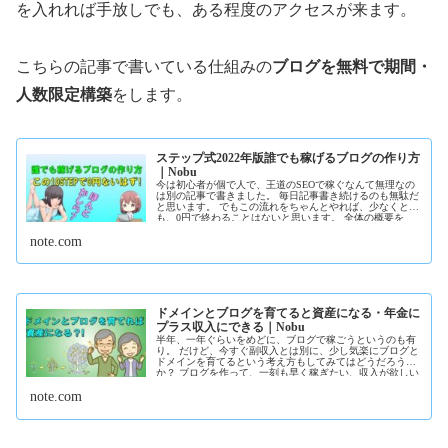
を入れれば手放しでも、ある程度のアクセスが来ます。
こちらの記事で書いている仕組みの
ブログを無料で期間・
人数限定構築
をします。
ステップ式2022年版誰でも稼げるブログの作り方
｜Nobu
今は初心者が個で人で、王道のSEOで稼ぐなんて無理なの
は別の記事で書きました。 毎日記事書き続けるのも無駄だ
と思います。 でもこの流れをちゃんとやれば、少なくと
も、0円で終わることはないと思います。 全体の概要を
STEP式で解説してみた。 SETEP1ドメインとサーバの用意
note.com
選択肢が沢山あると迷うので選...
ドメインとブログを育てると資産になる・年金に
プラス収入にできる｜Nobu
半年、一年ぐらいをめどに、ブログで稼ごうというのも有
り。 だけど、今すぐ副収入とは別に、少し気楽にブログと
ドメインを育てるという考え方もしてみてはどうだろう
か？ ブログを作って、一刻も早く稼ぎたい、収入が欲しい
というならば、毎日数時間時間を作るか、 または終末10時
note.com
間以上時間を取るか、それが無理な場合、記事の外注...